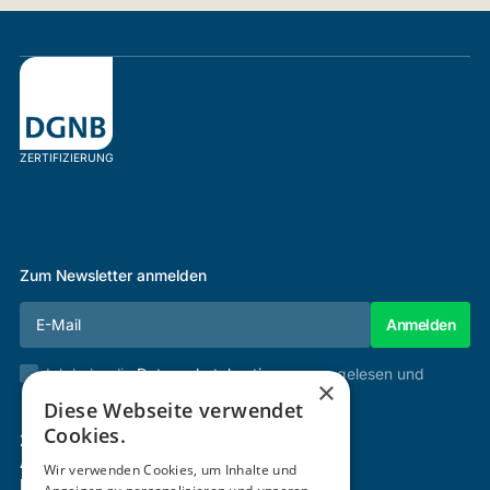
ZERTIFIZIERUNG
Zum Newsletter anmelden
Ich habe die
Datenschutzbestimmungen
gelesen und
×
stimme diesen zu.
Diese Webseite verwendet
Cookies.
Zertifizierung & Verifikation
Akademie
Wir verwenden Cookies, um Inhalte und
Mitgliedschaft