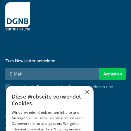
ZERTIFIZIERUNG
Zum Newsletter anmelden
Ich habe die
Datenschutzbestimmungen
gelesen und
×
stimme diesen zu.
Diese Webseite verwendet
Cookies.
Zertifizierung & Verifikation
Akademie
Wir verwenden Cookies, um Inhalte und
Mitgliedschaft
Anzeigen zu personalisieren und unseren
Aktivitäten
Datenverkehr zu analysieren. Wir geben
Über uns
Informationen über Ihre Nutzung unserer