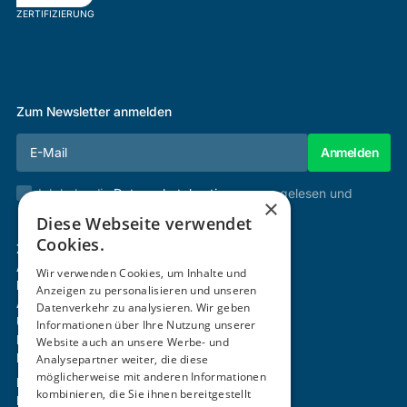
ZERTIFIZIERUNG
Zum Newsletter anmelden
Ich habe die
Datenschutzbestimmungen
gelesen und
×
stimme diesen zu.
Diese Webseite verwendet
Cookies.
Zertifizierung & Verifikation
Akademie
Wir verwenden Cookies, um Inhalte und
Mitgliedschaft
Anzeigen zu personalisieren und unseren
Aktivitäten
Datenverkehr zu analysieren. Wir geben
Über uns
Informationen über Ihre Nutzung unserer
Login
Website auch an unsere Werbe- und
Kontakt
Analysepartner weiter, die diese
möglicherweise mit anderen Informationen
Impressum
kombinieren, die Sie ihnen bereitgestellt
Datenschutz