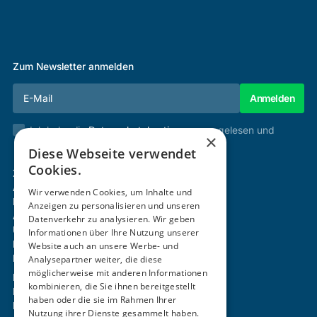
Zum Newsletter anmelden
Ich habe die
Datenschutzbestimmungen
gelesen und
×
stimme diesen zu.
Diese Webseite verwendet
Cookies.
Zertifizierung & Verifikation
Akademie
Wir verwenden Cookies, um Inhalte und
Mitgliedschaft
Anzeigen zu personalisieren und unseren
Aktivitäten
Datenverkehr zu analysieren. Wir geben
Über uns
Informationen über Ihre Nutzung unserer
Login
Website auch an unsere Werbe- und
Kontakt
Analysepartner weiter, die diese
möglicherweise mit anderen Informationen
Impressum
kombinieren, die Sie ihnen bereitgestellt
Datenschutz
haben oder die sie im Rahmen Ihrer
Barrierefreiheitserklärung
Nutzung ihrer Dienste gesammelt haben.