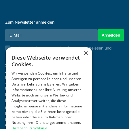
Zum Newsletter anmelden
Ich habe die
Datenschutzbestimmungen
gelesen und
×
stimme diesen zu.
Diese Webseite verwendet
Cookies.
Zertifizierung & Verifikation
Akademie
Wir verwenden Cookies, um Inhalte und
Mitgliedschaft
Anzeigen zu personalisieren und unseren
Aktivitäten
Datenverkehr zu analysieren. Wir geben
Über uns
Informationen über Ihre Nutzung unserer
Login
Website auch an unsere Werbe- und
Kontakt
Analysepartner weiter, die diese
möglicherweise mit anderen Informationen
Impressum
kombinieren, die Sie ihnen bereitgestellt
Datenschutz
haben oder die sie im Rahmen Ihrer
Barrierefreiheitserklärung
Nutzung ihrer Dienste gesammelt haben.
Cookie-Einstellungen anpassen
Datenschutzrichtlinie