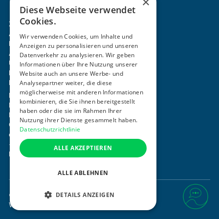
×
stimme diesen zu.
Diese Webseite verwendet
Cookies.
Zertifizierung & Verifikation
Akademie
Wir verwenden Cookies, um Inhalte und
Mitgliedschaft
Anzeigen zu personalisieren und unseren
Aktivitäten
Datenverkehr zu analysieren. Wir geben
Über uns
Informationen über Ihre Nutzung unserer
Login
Website auch an unsere Werbe- und
Kontakt
Analysepartner weiter, die diese
möglicherweise mit anderen Informationen
Impressum
kombinieren, die Sie ihnen bereitgestellt
Datenschutz
haben oder die sie im Rahmen Ihrer
Barrierefreiheitserklärung
Nutzung ihrer Dienste gesammelt haben.
Cookie-Einstellungen anpassen
Datenschutzrichtlinie
office@ogni.at
+43 664 15 63 507
ALLE AKZEPTIEREN
Mayerhofgasse 1 / 22, 1040 Wien
ALLE ABLEHNEN
DETAILS ANZEIGEN
©
2026
. Alle Rechte vorbehalten.
Website von
DesignTribe