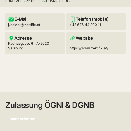
HOMEPAGE
AKTEURE
JOHANNES HOLZER
E-Mail
Telefon (mobile)
j.holzer@zertifix.at
+43 676 44 300 11 ‍
Adresse
Website
Rochusgasse 6 | A-5020
Salzburg
https://www.zertifix.at/
Zulassung ÖGNI & DGNB
Mehr erfahren