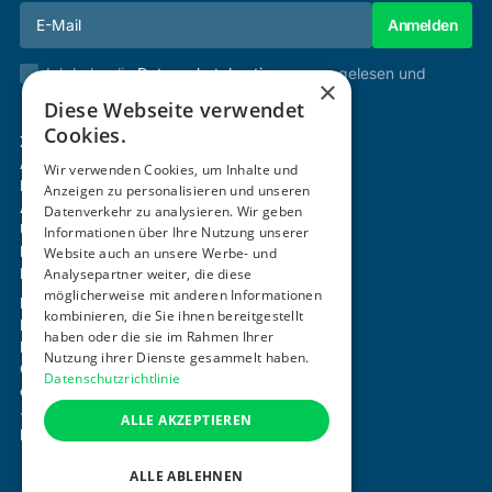
Ich habe die
Datenschutzbestimmungen
gelesen und
×
stimme diesen zu.
Diese Webseite verwendet
Cookies.
Zertifizierung & Verifikation
Akademie
Wir verwenden Cookies, um Inhalte und
Mitgliedschaft
Anzeigen zu personalisieren und unseren
Aktivitäten
Datenverkehr zu analysieren. Wir geben
Über uns
Informationen über Ihre Nutzung unserer
Login
Website auch an unsere Werbe- und
Analysepartner weiter, die diese
Kontakt
möglicherweise mit anderen Informationen
Impressum
kombinieren, die Sie ihnen bereitgestellt
Datenschutz
haben oder die sie im Rahmen Ihrer
Barrierefreiheitserklärung
Nutzung ihrer Dienste gesammelt haben.
Cookie-Einstellungen anpassen
Datenschutzrichtlinie
office@ogni.at
+43 664 15 63 507
ALLE AKZEPTIEREN
Mayerhofgasse 1 / 22, 1040 Wien
ALLE ABLEHNEN