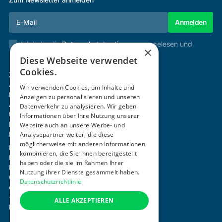
Zum Newsletter anmelden
Ich habe die
Datenschutzbestimmungen
gelesen und
×
stimme diesen zu.
Diese Webseite verwendet
Cookies.
Zertifizierung & Verifikation
Akademie
Wir verwenden Cookies, um Inhalte und
Mitgliedschaft
Anzeigen zu personalisieren und unseren
Aktivitäten
Datenverkehr zu analysieren. Wir geben
Über uns
Informationen über Ihre Nutzung unserer
Login
Website auch an unsere Werbe- und
Analysepartner weiter, die diese
Kontakt
möglicherweise mit anderen Informationen
Impressum
kombinieren, die Sie ihnen bereitgestellt
Datenschutz
haben oder die sie im Rahmen Ihrer
Barrierefreiheitserklärung
Nutzung ihrer Dienste gesammelt haben.
Cookie-Einstellungen anpassen
Datenschutzrichtlinie
office@ogni.at
+43 664 15 63 507
ALLE AKZEPTIEREN
Mayerhofgasse 1 / 22, 1040 Wien