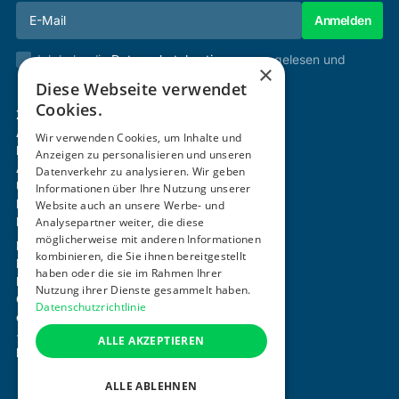
Ich habe die
Datenschutzbestimmungen
gelesen und
×
stimme diesen zu.
Diese Webseite verwendet
Cookies.
Zertifizierung & Verifikation
Akademie
Wir verwenden Cookies, um Inhalte und
Mitgliedschaft
Anzeigen zu personalisieren und unseren
Aktivitäten
Datenverkehr zu analysieren. Wir geben
Über uns
Informationen über Ihre Nutzung unserer
Login
Website auch an unsere Werbe- und
Analysepartner weiter, die diese
Kontakt
möglicherweise mit anderen Informationen
Impressum
kombinieren, die Sie ihnen bereitgestellt
Datenschutz
haben oder die sie im Rahmen Ihrer
Barrierefreiheitserklärung
Nutzung ihrer Dienste gesammelt haben.
Cookie-Einstellungen anpassen
Datenschutzrichtlinie
office@ogni.at
+43 664 15 63 507
ALLE AKZEPTIEREN
Mayerhofgasse 1 / 22, 1040 Wien
ALLE ABLEHNEN