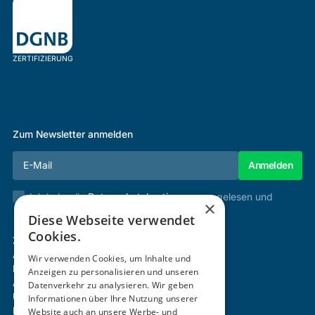
ZERTIFIZIERUNG
Zum Newsletter anmelden
Ich habe die
Datenschutzbestimmungen
gelesen und
×
stimme diesen zu.
Diese Webseite verwendet
Cookies.
Zertifizierung & Verifikation
Akademie
Wir verwenden Cookies, um Inhalte und
Mitgliedschaft
Anzeigen zu personalisieren und unseren
Aktivitäten
Datenverkehr zu analysieren. Wir geben
Über uns
Informationen über Ihre Nutzung unserer
Login
Website auch an unsere Werbe- und