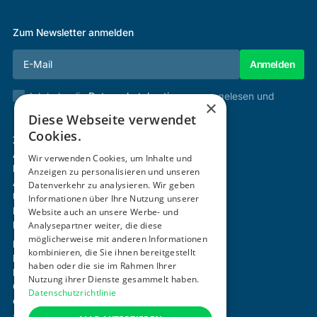
Zum Newsletter anmelden
Ich habe die
Datenschutzbestimmungen
gelesen und
×
stimme diesen zu.
Diese Webseite verwendet
Cookies.
Zertifizierung & Verifikation
Akademie
Wir verwenden Cookies, um Inhalte und
Mitgliedschaft
Anzeigen zu personalisieren und unseren
Aktivitäten
Datenverkehr zu analysieren. Wir geben
Über uns
Informationen über Ihre Nutzung unserer
Login
Website auch an unsere Werbe- und
Kontakt
Analysepartner weiter, die diese
möglicherweise mit anderen Informationen
Impressum
kombinieren, die Sie ihnen bereitgestellt
Datenschutz
haben oder die sie im Rahmen Ihrer
Barrierefreiheitserklärung
Nutzung ihrer Dienste gesammelt haben.
Cookie-Einstellungen anpassen
Datenschutzrichtlinie
office@ogni.at
+43 664 15 63 507