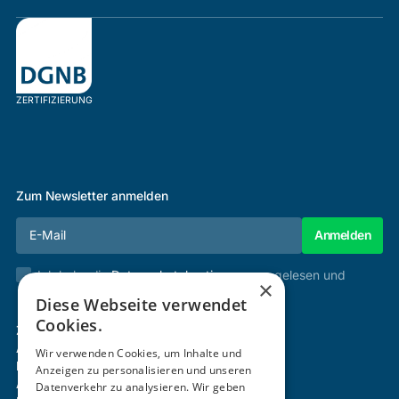
ZERTIFIZIERUNG
Zum Newsletter anmelden
Ich habe die
Datenschutzbestimmungen
gelesen und
×
stimme diesen zu.
Diese Webseite verwendet
Cookies.
Zertifizierung & Verifikation
Akademie
Wir verwenden Cookies, um Inhalte und
Mitgliedschaft
Anzeigen zu personalisieren und unseren
Aktivitäten
Datenverkehr zu analysieren. Wir geben