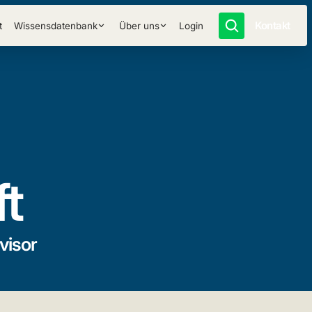
Kontakt
t
Wissensdatenbank
Über uns
Login
ft
visor