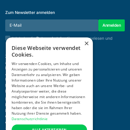
Zum Newsletter anmelden
Ich habe die
Datenschutzbestimmungen
gelesen und
×
stimme diesen zu.
Diese Webseite verwendet
Cookies.
Zertifizierung & Verifikation
Akademie
Wir verwenden Cookies, um Inhalte und
Mitgliedschaft
Anzeigen zu personalisieren und unseren
Aktivitäten
Datenverkehr zu analysieren. Wir geben
Über uns
Informationen über Ihre Nutzung unserer
Login
Website auch an unsere Werbe- und
Kontakt
Analysepartner weiter, die diese
möglicherweise mit anderen Informationen
Impressum
kombinieren, die Sie ihnen bereitgestellt
Datenschutz
haben oder die sie im Rahmen Ihrer
Barrierefreiheitserklärung
Nutzung ihrer Dienste gesammelt haben.
Cookie-Einstellungen anpassen
Datenschutzrichtlinie
office@ogni.at
+43 664 15 63 507
ALLE AKZEPTIEREN