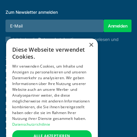
Zum Newsletter anmelden
Ich habe die
Datenschutzbestimmungen
gelesen und
×
stimme diesen zu.
Diese Webseite verwendet
Cookies.
Zertifizierung & Verifikation
Akademie
Wir verwenden Cookies, um Inhalte und
Mitgliedschaft
Anzeigen zu personalisieren und unseren
Aktivitäten
Datenverkehr zu analysieren. Wir geben
Über uns
Informationen über Ihre Nutzung unserer
Login
Website auch an unsere Werbe- und
Analysepartner weiter, die diese
Kontakt
möglicherweise mit anderen Informationen
Impressum
kombinieren, die Sie ihnen bereitgestellt
Datenschutz
haben oder die sie im Rahmen Ihrer
Barrierefreiheitserklärung
Nutzung ihrer Dienste gesammelt haben.
Cookie-Einstellungen anpassen
Datenschutzrichtlinie
office@ogni.at
+43 664 15 63 507
ALLE AKZEPTIEREN