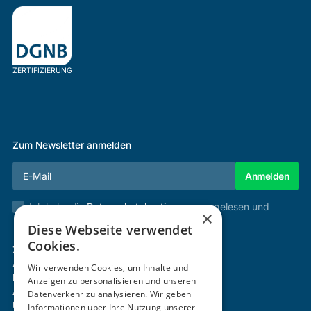
ZERTIFIZIERUNG
Zum Newsletter anmelden
Ich habe die
Datenschutzbestimmungen
gelesen und
×
stimme diesen zu.
Diese Webseite verwendet
Cookies.
Zertifizierung & Verifikation
Akademie
Wir verwenden Cookies, um Inhalte und
Mitgliedschaft
Anzeigen zu personalisieren und unseren
Aktivitäten
Datenverkehr zu analysieren. Wir geben
Über uns
Informationen über Ihre Nutzung unserer