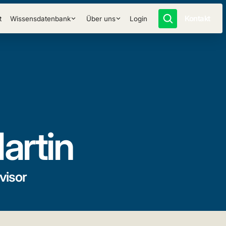
Kontakt
t
Wissensdatenbank
Über uns
Login
artin
visor