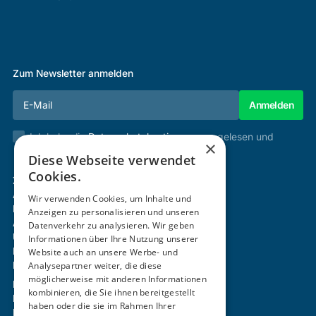
Zum Newsletter anmelden
Ich habe die
Datenschutzbestimmungen
gelesen und
×
stimme diesen zu.
Diese Webseite verwendet
Cookies.
Zertifizierung & Verifikation
Akademie
Wir verwenden Cookies, um Inhalte und
Mitgliedschaft
Anzeigen zu personalisieren und unseren
Aktivitäten
Datenverkehr zu analysieren. Wir geben
Über uns
Informationen über Ihre Nutzung unserer
Login
Website auch an unsere Werbe- und
Kontakt
Analysepartner weiter, die diese
möglicherweise mit anderen Informationen
Impressum
kombinieren, die Sie ihnen bereitgestellt
Datenschutz
haben oder die sie im Rahmen Ihrer
Barrierefreiheitserklärung