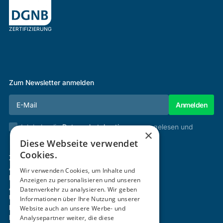
ZERTIFIZIERUNG
Zum Newsletter anmelden
Ich habe die
Datenschutzbestimmungen
gelesen und
×
stimme diesen zu.
Diese Webseite verwendet
Cookies.
Zertifizierung & Verifikation
Akademie
Wir verwenden Cookies, um Inhalte und
Mitgliedschaft
Anzeigen zu personalisieren und unseren
Aktivitäten
Datenverkehr zu analysieren. Wir geben
Über uns
Informationen über Ihre Nutzung unserer
Login
Website auch an unsere Werbe- und
Analysepartner weiter, die diese
Kontakt