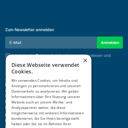
Zum Newsletter anmelden
Ich habe die
Datenschutzbestimmungen
gelesen und
×
stimme diesen zu.
Diese Webseite verwendet
Cookies.
Zertifizierung & Verifikation
Akademie
Wir verwenden Cookies, um Inhalte und
Mitgliedschaft
Anzeigen zu personalisieren und unseren
Aktivitäten
Datenverkehr zu analysieren. Wir geben
Über uns
Informationen über Ihre Nutzung unserer
Login
Website auch an unsere Werbe- und
Kontakt
Analysepartner weiter, die diese
möglicherweise mit anderen Informationen
Impressum
kombinieren, die Sie ihnen bereitgestellt
Datenschutz
haben oder die sie im Rahmen Ihrer
Barrierefreiheitserklärung