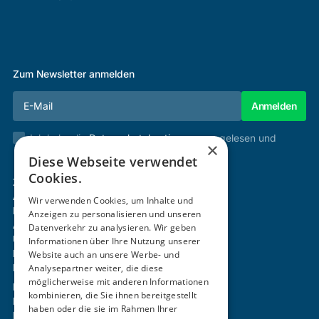
Zum Newsletter anmelden
Ich habe die
Datenschutzbestimmungen
gelesen und
×
stimme diesen zu.
Diese Webseite verwendet
Cookies.
Zertifizierung & Verifikation
Akademie
Wir verwenden Cookies, um Inhalte und
Mitgliedschaft
Anzeigen zu personalisieren und unseren
Aktivitäten
Datenverkehr zu analysieren. Wir geben
Über uns
Informationen über Ihre Nutzung unserer
Login
Website auch an unsere Werbe- und
Kontakt
Analysepartner weiter, die diese
möglicherweise mit anderen Informationen
Impressum
kombinieren, die Sie ihnen bereitgestellt
Datenschutz
haben oder die sie im Rahmen Ihrer
Barrierefreiheitserklärung