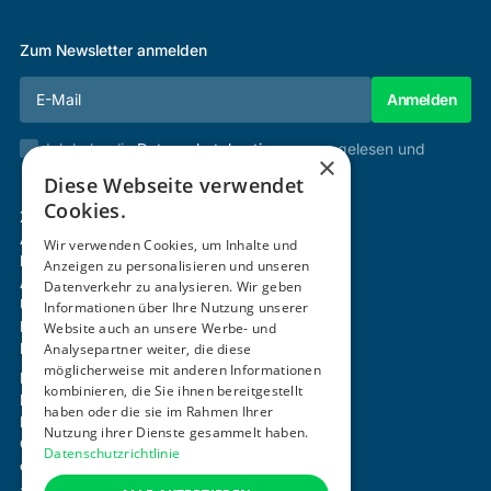
Zum Newsletter anmelden
Ich habe die
Datenschutzbestimmungen
gelesen und
×
stimme diesen zu.
Diese Webseite verwendet
Cookies.
Zertifizierung & Verifikation
Akademie
Wir verwenden Cookies, um Inhalte und
Mitgliedschaft
Anzeigen zu personalisieren und unseren
Aktivitäten
Datenverkehr zu analysieren. Wir geben
Über uns
Informationen über Ihre Nutzung unserer
Login
Website auch an unsere Werbe- und
Kontakt
Analysepartner weiter, die diese
möglicherweise mit anderen Informationen
Impressum
kombinieren, die Sie ihnen bereitgestellt
Datenschutz
haben oder die sie im Rahmen Ihrer
Barrierefreiheitserklärung
Nutzung ihrer Dienste gesammelt haben.
Cookie-Einstellungen anpassen
Datenschutzrichtlinie
office@ogni.at
+43 664 15 63 507