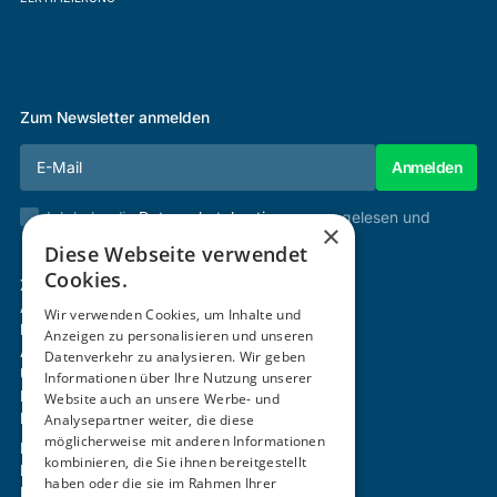
Zum Newsletter anmelden
Ich habe die
Datenschutzbestimmungen
gelesen und
×
stimme diesen zu.
Diese Webseite verwendet
Cookies.
Zertifizierung & Verifikation
Akademie
Wir verwenden Cookies, um Inhalte und
Mitgliedschaft
Anzeigen zu personalisieren und unseren
Aktivitäten
Datenverkehr zu analysieren. Wir geben
Über uns
Informationen über Ihre Nutzung unserer
Login
Website auch an unsere Werbe- und
Kontakt
Analysepartner weiter, die diese
möglicherweise mit anderen Informationen
Impressum
kombinieren, die Sie ihnen bereitgestellt
Datenschutz
haben oder die sie im Rahmen Ihrer
Barrierefreiheitserklärung