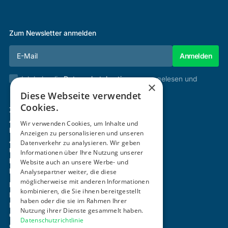
Zum Newsletter anmelden
Ich habe die
Datenschutzbestimmungen
gelesen und
×
stimme diesen zu.
Diese Webseite verwendet
Cookies.
Zertifizierung & Verifikation
Akademie
Wir verwenden Cookies, um Inhalte und
Mitgliedschaft
Anzeigen zu personalisieren und unseren
Aktivitäten
Datenverkehr zu analysieren. Wir geben
Über uns
Informationen über Ihre Nutzung unserer
Login
Website auch an unsere Werbe- und
Kontakt
Analysepartner weiter, die diese
möglicherweise mit anderen Informationen
Impressum
kombinieren, die Sie ihnen bereitgestellt
Datenschutz
haben oder die sie im Rahmen Ihrer
Barrierefreiheitserklärung
Nutzung ihrer Dienste gesammelt haben.
Cookie-Einstellungen anpassen
Datenschutzrichtlinie
office@ogni.at