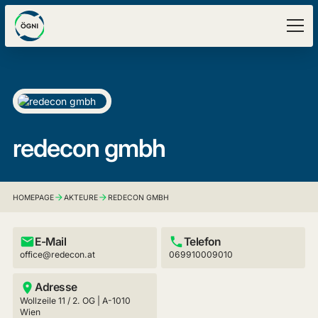
redecon gmbh
HOMEPAGE
AKTEURE
REDECON GMBH
E-Mail
Telefon
office@redecon.at
069910009010
Adresse
Wollzeile 11 / 2. OG | A-1010
Wien