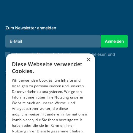
Zum Newsletter anmelden
Ich habe die
Datenschutzbestimmungen
gelesen und
×
stimme diesen zu.
Diese Webseite verwendet
Cookies.
Zertifizierung & Verifikation
Akademie
Wir verwenden Cookies, um Inhalte und
Mitgliedschaft
Anzeigen zu personalisieren und unseren
Aktivitäten
Datenverkehr zu analysieren. Wir geben
Über uns
Informationen über Ihre Nutzung unserer
Login
Website auch an unsere Werbe- und
Analysepartner weiter, die diese
Kontakt
möglicherweise mit anderen Informationen
Impressum
kombinieren, die Sie ihnen bereitgestellt
Datenschutz
haben oder die sie im Rahmen Ihrer
Barrierefreiheitserklärung
Nutzung ihrer Dienste gesammelt haben.