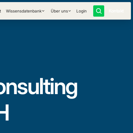
Kontakt
t
Wissensdatenbank
Über uns
Login
onsulting
H