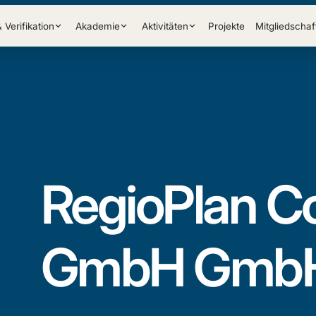
& Verifikation
Akademie
Aktivitäten
Projekte
Mitgliedschaf
RegioPlan C
GmbH Gmb