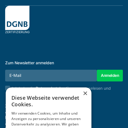
ZERTIFIZIERUNG
Zum Newsletter anmelden
Ich habe die
Datenschutzbestimmungen
gelesen und
×
stimme diesen zu.
Diese Webseite verwendet
Cookies.
Zertifizierung & Verifikation
Akademie
Wir verwenden Cookies, um Inhalte und
Mitgliedschaft
Anzeigen zu personalisieren und unseren
Aktivitäten
Datenverkehr zu analysieren. Wir geben