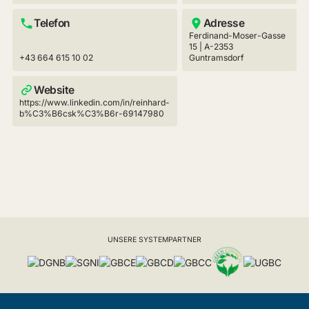
Telefon
Adresse
Ferdinand-Moser-Gasse
15 | A-2353
+43 664 615 10 02
Guntramsdorf
Website
https://www.linkedin.com/in/reinhard-
b%C3%B6csk%C3%B6r-69147980
UNSERE SYSTEMPARTNER