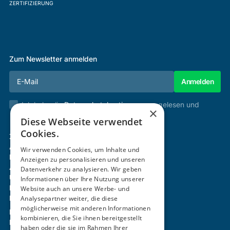
ZERTIFIZIERUNG
Zum Newsletter anmelden
Ich habe die
Datenschutzbestimmungen
gelesen und
×
stimme diesen zu.
Diese Webseite verwendet
Cookies.
Zertifizierung & Verifikation
Akademie
Wir verwenden Cookies, um Inhalte und
Mitgliedschaft
Anzeigen zu personalisieren und unseren
Aktivitäten
Datenverkehr zu analysieren. Wir geben
Über uns
Informationen über Ihre Nutzung unserer
Login
Website auch an unsere Werbe- und
Kontakt
Analysepartner weiter, die diese
möglicherweise mit anderen Informationen
Impressum
kombinieren, die Sie ihnen bereitgestellt
Datenschutz
haben oder die sie im Rahmen Ihrer