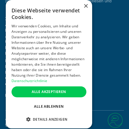
Ich habe die
Datenschutzbestimmungen
gelesen und
×
stimme diesen zu.
Diese Webseite verwendet
Cookies.
Zertifizierung & Verifikation
Akademie
Wir verwenden Cookies, um Inhalte und
Mitgliedschaft
Anzeigen zu personalisieren und unseren
Aktivitäten
Datenverkehr zu analysieren. Wir geben
Über uns
Informationen über Ihre Nutzung unserer
Login
Website auch an unsere Werbe- und
Kontakt
Analysepartner weiter, die diese
möglicherweise mit anderen Informationen
Impressum
kombinieren, die Sie ihnen bereitgestellt
Datenschutz
haben oder die sie im Rahmen Ihrer
Barrierefreiheitserklärung
Nutzung ihrer Dienste gesammelt haben.
Cookie-Einstellungen anpassen
Datenschutzrichtlinie
office@ogni.at
+43 664 15 63 507
ALLE AKZEPTIEREN
Mayerhofgasse 1 / 22, 1040 Wien
ALLE ABLEHNEN
DETAILS ANZEIGEN
©
2026
. Alle Rechte vorbehalten.
Website von
DesignTribe