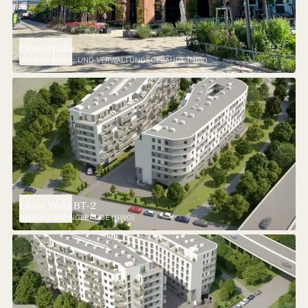
Gösserhalle
NEUBAU BÜRO- UND VERWALTUNGSGEBÄUDE (NBV)
Laaer Wald BT-2
NEUBAU WOHNGEBÄUDE (NWO)