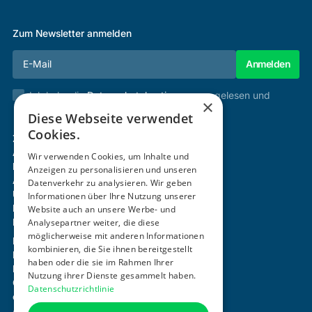
Zum Newsletter anmelden
Ich habe die
Datenschutzbestimmungen
gelesen und
×
stimme diesen zu.
Diese Webseite verwendet
Cookies.
Zertifizierung & Verifikation
Akademie
Wir verwenden Cookies, um Inhalte und
Mitgliedschaft
Anzeigen zu personalisieren und unseren
Aktivitäten
Datenverkehr zu analysieren. Wir geben
Über uns
Informationen über Ihre Nutzung unserer
Login
Website auch an unsere Werbe- und
Kontakt
Analysepartner weiter, die diese
möglicherweise mit anderen Informationen
Impressum
kombinieren, die Sie ihnen bereitgestellt
Datenschutz
haben oder die sie im Rahmen Ihrer
Barrierefreiheitserklärung
Nutzung ihrer Dienste gesammelt haben.
Cookie-Einstellungen anpassen
Datenschutzrichtlinie
office@ogni.at
+43 664 15 63 507