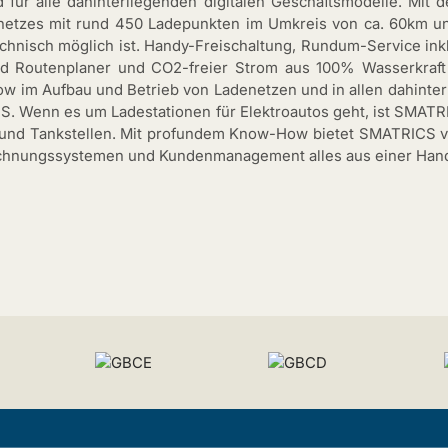
d für alle dahinterliegenden digitalen Geschäftsmodelle. Mit
etzes mit rund 450 Ladepunkten im Umkreis von ca. 60km un
chnisch möglich ist. Handy-Freischaltung, Rundum-Service inkl
und Routenplaner und CO2-freier Strom aus 100% Wasserkra
w im Aufbau und Betrieb von Ladenetzen und in allen dahinter
. Wenn es um Ladestationen für Elektroautos geht, ist SMATR
 und Tankstellen. Mit profundem Know-How bietet SMATRICS v
rrechnungssystemen und Kundenmanagement alles aus einer Han