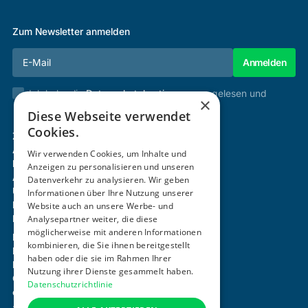
Zum Newsletter anmelden
Ich habe die
Datenschutzbestimmungen
gelesen und
×
stimme diesen zu.
Diese Webseite verwendet
Cookies.
Zertifizierung & Verifikation
Akademie
Wir verwenden Cookies, um Inhalte und
Mitgliedschaft
Anzeigen zu personalisieren und unseren
Aktivitäten
Datenverkehr zu analysieren. Wir geben
Über uns
Informationen über Ihre Nutzung unserer
Login
Website auch an unsere Werbe- und
Kontakt
Analysepartner weiter, die diese
möglicherweise mit anderen Informationen
Impressum
kombinieren, die Sie ihnen bereitgestellt
Datenschutz
haben oder die sie im Rahmen Ihrer
Barrierefreiheitserklärung
Nutzung ihrer Dienste gesammelt haben.
Cookie-Einstellungen anpassen
Datenschutzrichtlinie
office@ogni.at
+43 664 15 63 507