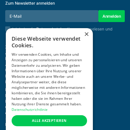
Zum Newsletter anmelden
Ich habe die
Datenschutzbestimmungen
gelesen und
×
stimme diesen zu.
Diese Webseite verwendet
Cookies.
Zertifizierung & Verifikation
Akademie
Wir verwenden Cookies, um Inhalte und
Mitgliedschaft
Anzeigen zu personalisieren und unseren
Aktivitäten
Datenverkehr zu analysieren. Wir geben
Über uns
Informationen über Ihre Nutzung unserer
Login
Website auch an unsere Werbe- und
Analysepartner weiter, die diese
Kontakt
möglicherweise mit anderen Informationen
Impressum
kombinieren, die Sie ihnen bereitgestellt
Datenschutz
haben oder die sie im Rahmen Ihrer
Barrierefreiheitserklärung
Nutzung ihrer Dienste gesammelt haben.
Cookie-Einstellungen anpassen
Datenschutzrichtlinie
office@ogni.at
+43 664 15 63 507
ALLE AKZEPTIEREN
Mayerhofgasse 1 / 22, 1040 Wien