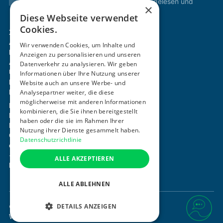
Ich habe die
Datenschutzbestimmungen
gelesen und
×
stimme diesen zu.
Diese Webseite verwendet
Cookies.
Zertifizierung & Verifikation
Akademie
Wir verwenden Cookies, um Inhalte und
Mitgliedschaft
Anzeigen zu personalisieren und unseren
Aktivitäten
Datenverkehr zu analysieren. Wir geben
Über uns
Informationen über Ihre Nutzung unserer
Login
Website auch an unsere Werbe- und
Analysepartner weiter, die diese
Kontakt
möglicherweise mit anderen Informationen
Impressum
kombinieren, die Sie ihnen bereitgestellt
Datenschutz
haben oder die sie im Rahmen Ihrer
Barrierefreiheitserklärung
Nutzung ihrer Dienste gesammelt haben.
Cookie-Einstellungen anpassen
Datenschutzrichtlinie
office@ogni.at
+43 664 15 63 507
ALLE AKZEPTIEREN
Mayerhofgasse 1 / 22, 1040 Wien
ALLE ABLEHNEN
DETAILS ANZEIGEN
©
2026
. Alle Rechte vorbehalten.
Website von
DesignTribe