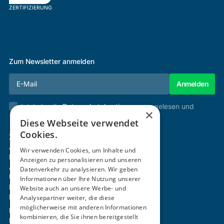
ZERTIFIZIERUNG
Zum Newsletter anmelden
Ich habe die
Datenschutzbestimmungen
gelesen und
×
stimme diesen zu.
Diese Webseite verwendet
Cookies.
Zertifizierung & Verifikation
Akademie
Wir verwenden Cookies, um Inhalte und
Mitgliedschaft
Anzeigen zu personalisieren und unseren
Aktivitäten
Datenverkehr zu analysieren. Wir geben
Über uns
Informationen über Ihre Nutzung unserer
Login
Website auch an unsere Werbe- und
Kontakt
Analysepartner weiter, die diese
möglicherweise mit anderen Informationen
Impressum
kombinieren, die Sie ihnen bereitgestellt
Datenschutz