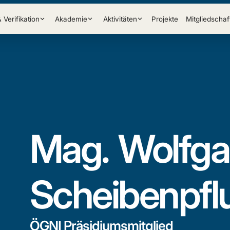
& Verifikation
Akademie
Aktivitäten
Projekte
Mitgliedschaf
Mag.
Wolfg
Scheibenpfl
ÖGNI Präsidiumsmitglied