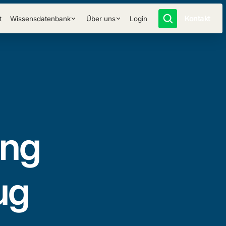
Kontakt
t
Wissensdatenbank
Über uns
Login
ang
ug