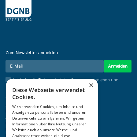
ZERTIFIZIERUNG
Zum Newsletter anmelden
Ich habe die
Datenschutzbestimmungen
gelesen und
×
stimme diesen zu.
Diese Webseite verwendet
Cookies.
Zertifizierung & Verifikation
Akademie
Wir verwenden Cookies, um Inhalte und
Mitgliedschaft
Anzeigen zu personalisieren und unseren
Aktivitäten
Datenverkehr zu analysieren. Wir geben
Über uns
Informationen über Ihre Nutzung unserer
Login
Website auch an unsere Werbe- und
Kontakt
Analysepartner weiter, die diese