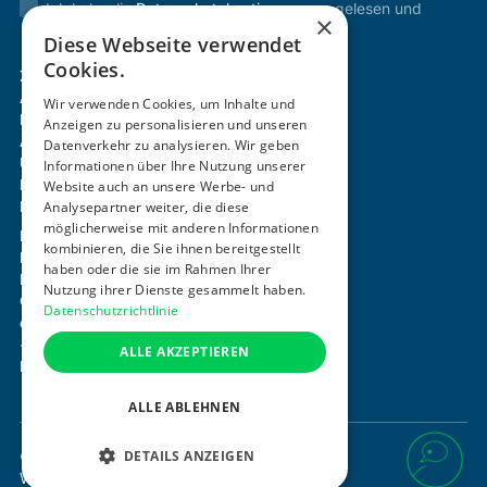
Ich habe die
Datenschutzbestimmungen
gelesen und
×
stimme diesen zu.
Diese Webseite verwendet
Cookies.
Zertifizierung & Verifikation
Akademie
Wir verwenden Cookies, um Inhalte und
Mitgliedschaft
Anzeigen zu personalisieren und unseren
Aktivitäten
Datenverkehr zu analysieren. Wir geben
Über uns
Informationen über Ihre Nutzung unserer
Login
Website auch an unsere Werbe- und
Kontakt
Analysepartner weiter, die diese
möglicherweise mit anderen Informationen
Impressum
kombinieren, die Sie ihnen bereitgestellt
Datenschutz
haben oder die sie im Rahmen Ihrer
Barrierefreiheitserklärung
Nutzung ihrer Dienste gesammelt haben.
Cookie-Einstellungen anpassen
Datenschutzrichtlinie
office@ogni.at
+43 664 15 63 507
ALLE AKZEPTIEREN
Mayerhofgasse 1 / 22, 1040 Wien
ALLE ABLEHNEN
DETAILS ANZEIGEN
©
2026
. Alle Rechte vorbehalten.
Website von
DesignTribe