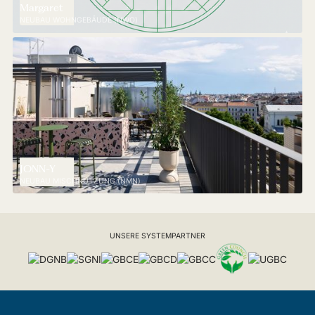
Margaret
NEUBAU WOHNGEBÄUDE (NWO)
JONN-Y
NEUBAU MISCHNUTZUNG (NMN)
UNSERE SYSTEMPARTNER