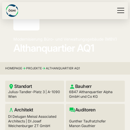
Modernisierung Büro- und Verwaltungsgebäude (MBV)
Althanquartier AQ1
HOMEPAGE
PROJEKTE
ALTHANQUARTIER AQ1
Standort
Bauherr
Julius-Tandler-Platz 3 | A-1090
6B47 Althanquartier Alpha
Wien
GmbH und Co KG
Architekt
Auditoren
DI Delugan Meissl Associated
Architects | DI Josef
Gunther Taufratzhofer
Weichenburger ZT GmbH
Manon Gauthier