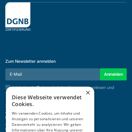
ZERTIFIZIERUNG
Zum Newsletter anmelden
Ich habe die
Datenschutzbestimmungen
gelesen und
×
stimme diesen zu.
Diese Webseite verwendet
Cookies.
Zertifizierung & Verifikation
Akademie
Wir verwenden Cookies, um Inhalte und
Mitgliedschaft
Anzeigen zu personalisieren und unseren
Aktivitäten
Datenverkehr zu analysieren. Wir geben
Über uns
Informationen über Ihre Nutzung unserer