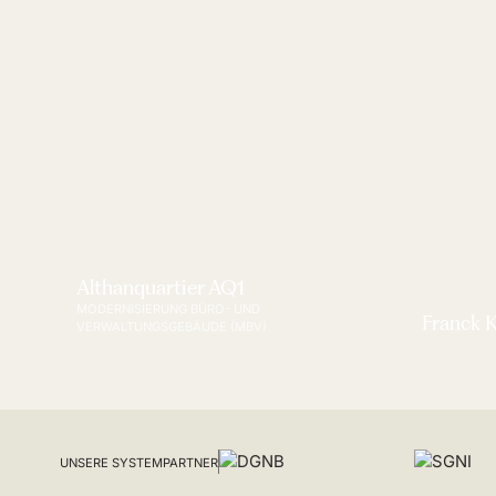
Althanquartier AQ1
MODERNISIERUNG BÜRO- UND
Franck 
VERWALTUNGSGEBÄUDE (MBV)
UNSERE SYSTEMPARTNER