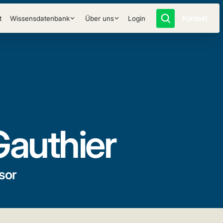
Kontakt
t
Wissensdatenbank
Über uns
Login
authier
sor