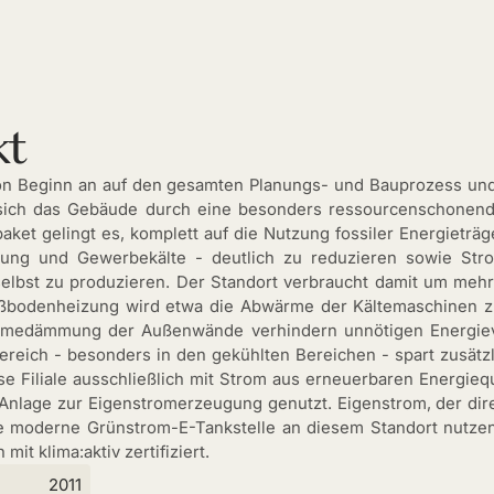
kt
n Beginn an auf den gesamten Planungs- und Bauprozess und 
 sich das Gebäude durch eine besonders ressourcenschonend
t gelingt es, komplett auf die Nutzung fossiler Energieträge
tung und Gewerbekälte - deutlich zu reduzieren sowie Str
 selbst zu produzieren. Der Standort verbraucht damit um me
 Fußbodenheizung wird etwa die Abwärme der Kältemaschinen 
medämmung der Außenwände verhindern unnötigen Energiever
eich - besonders in den gekühlten Bereichen - spart zusätzli
e Filiale ausschließlich mit Strom aus erneuerbaren Energieq
-Anlage zur Eigenstromerzeugung genutzt. Eigenstrom, der direk
e moderne Grünstrom-E-Tankstelle an diesem Standort nutzen
mit klima:aktiv zertifiziert.
2011