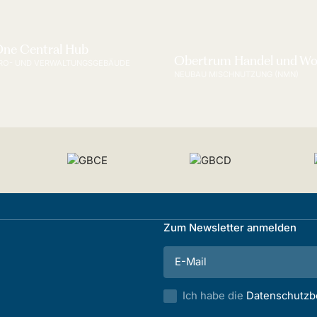
ne Central Hub
Obertrum Handel und W
RO- UND VERWALTUNGSGEBÄUDE
NEUBAU MISCHNUTZUNG (NMN)
Zum Newsletter anmelden
Ich habe die
Datenschutz