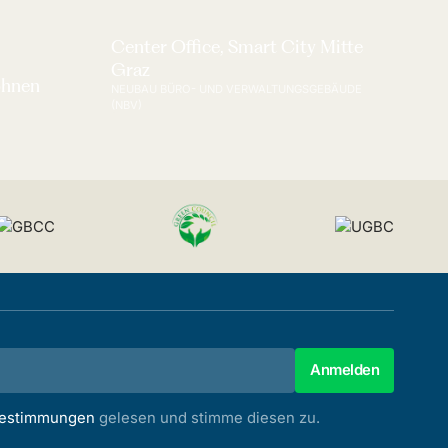
Center Office, Smart City Mitte
Graz
ohnen
NEUBAU BÜRO- UND VERWALTUNGSGEBÄUDE
(NBV)
bestimmungen
gelesen und stimme diesen zu.