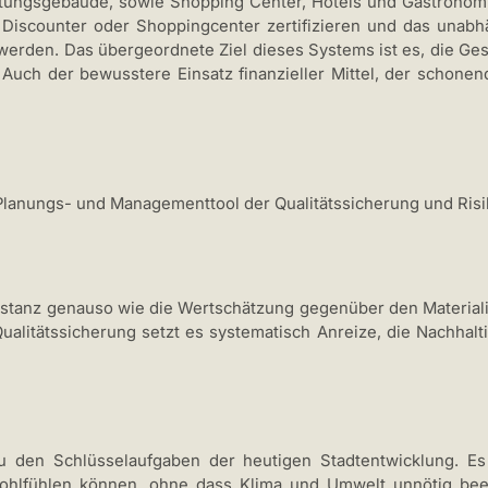
tungsgebäude, sowie Shopping Center, Hotels und Gastronomie
, Discounter oder Shoppingcenter zertifizieren und das unab
ert werden. Das übergeordnete Ziel dieses Systems ist es, die 
. Auch der bewusstere Einsatz finanzieller Mittel, der schon
Planungs- und Managementtool der Qualitätssicherung und Risi
tanz genauso wie die Wertschätzung gegenüber den Materiali
ualitätssicherung setzt es systematisch Anreize, die Nachhalt
zu den Schlüsselaufgaben der heutigen Stadtentwicklung. Es
ohlfühlen können, ohne dass Klima und Umwelt unnötig bee