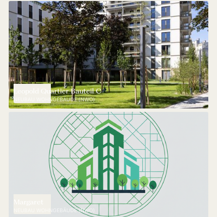
Leopold Quartier Bauteil C
NEUBAU WOHNGEBÄUDE (NWO)
Margaret
NEUBAU WOHNGEBÄUDE (NWO)