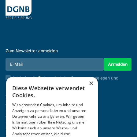
ZERTIFIZIERUNG
Zum Newsletter anmelden
Ich habe die
Datenschutzbestimmungen
gelesen und
×
stimme diesen zu.
Diese Webseite verwendet
Cookies.
Zertifizierung & Verifikation
Akademie
Wir verwenden Cookies, um Inhalte und
Mitgliedschaft
Anzeigen zu personalisieren und unseren
Aktivitäten
Datenverkehr zu analysieren. Wir geben
Über uns
Informationen über Ihre Nutzung unserer
Login
Website auch an unsere Werbe- und
Kontakt
Analysepartner weiter, die diese