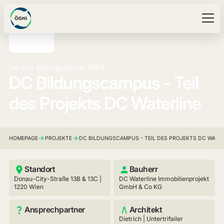
Neubau Bildungsbauten (NBI)
DC Bildungscampus - Teil
des Projekts DC Waterline
HOMEPAGE
PROJEKTE
DC BILDUNGSCAMPUS - TEIL DES PROJEKTS DC WATER
Standort
Bauherr
Donau-City-Straße 13B & 13C |
DC Waterline Immobilienprojekt
1220 Wien
GmbH & Co KG
Ansprechpartner
Architekt
Dietrich | Untertrifailer