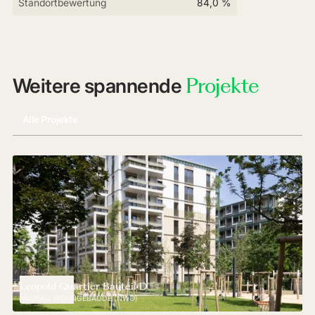
Standortbewertung
84,0 %
Projekte
Weitere spannende
Alle Projekte
Leopold Quartier Bauteil D
NEUBAU WOHNGEBÄUDE (NWO)