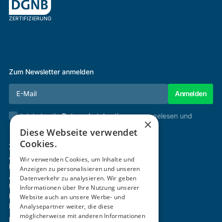
ZERTIFIZIERUNG
Zum Newsletter anmelden
Ich habe die
Datenschutzbestimmungen
gelesen und
×
stimme diesen zu.
Diese Webseite verwendet
Cookies.
Zertifizierung & Verifikation
Akademie
Wir verwenden Cookies, um Inhalte und
Mitgliedschaft
Anzeigen zu personalisieren und unseren
Aktivitäten
Datenverkehr zu analysieren. Wir geben
Über uns
Informationen über Ihre Nutzung unserer
Login
Website auch an unsere Werbe- und
Kontakt
Analysepartner weiter, die diese
möglicherweise mit anderen Informationen
Impressum