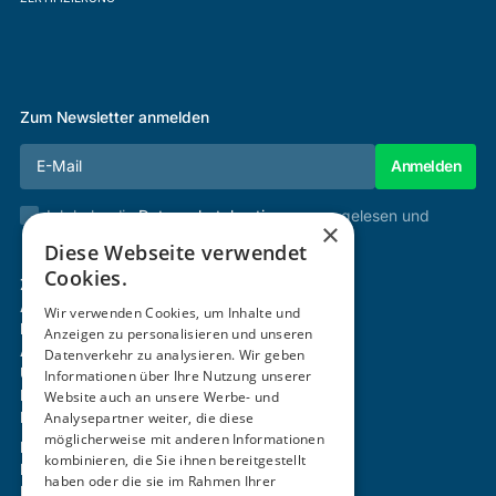
Zum Newsletter anmelden
Ich habe die
Datenschutzbestimmungen
gelesen und
×
stimme diesen zu.
Diese Webseite verwendet
Cookies.
Zertifizierung & Verifikation
Akademie
Wir verwenden Cookies, um Inhalte und
Mitgliedschaft
Anzeigen zu personalisieren und unseren
Aktivitäten
Datenverkehr zu analysieren. Wir geben
Über uns
Informationen über Ihre Nutzung unserer
Login
Website auch an unsere Werbe- und
Kontakt
Analysepartner weiter, die diese
möglicherweise mit anderen Informationen
Impressum
kombinieren, die Sie ihnen bereitgestellt
Datenschutz
haben oder die sie im Rahmen Ihrer
Barrierefreiheitserklärung