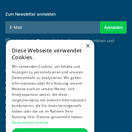
Zum Newsletter anmelden
Ich habe die
Datenschutzbestimmungen
gelesen und
×
stimme diesen zu.
Diese Webseite verwendet
Cookies.
Zertifizierung & Verifikation
Akademie
Wir verwenden Cookies, um Inhalte und
Mitgliedschaft
Anzeigen zu personalisieren und unseren
Aktivitäten
Datenverkehr zu analysieren. Wir geben
Über uns
Informationen über Ihre Nutzung unserer
Login
Website auch an unsere Werbe- und
Kontakt
Analysepartner weiter, die diese
möglicherweise mit anderen Informationen
Impressum
kombinieren, die Sie ihnen bereitgestellt
Datenschutz
haben oder die sie im Rahmen Ihrer
Barrierefreiheitserklärung
Nutzung ihrer Dienste gesammelt haben.
Cookie-Einstellungen anpassen
Datenschutzrichtlinie
office@ogni.at
+43 664 15 63 507