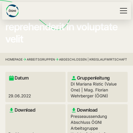
Duis aute irure dolor in
reprehenderit in voluptate
velit
HOMEPAGE
ARBEITSGRUPPEN
ABGESCHLOSSEN | KREISLAUFWIRTSCHAFT
Datum
Gruppenleitung
DI Mariana Ristic (Value
One) | Mag. Florian
29.06.2022
Wehrberger (ÖGNI)
Download
Download
Presseaussendung
Abschluss ÖGNI
Arbeitsgruppe